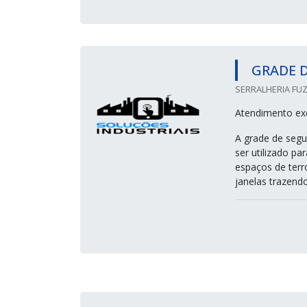
GRADE 
SERRALHERIA FUZ
Atendimento exc
A grade de segu
ser utilizado p
espaços de terr
janelas trazend