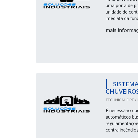
uma porta de pr
unidade de cont
imediata da fu
mais informaç&
SISTEM
CHUVEIRO
TECHNICAL FIRE / 
É necessário qu
automáticos bus
regulamentações
contra incêndio