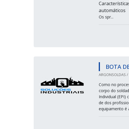
Característic
automáticos
Os spr...
BOTA D
ARGONSOLDAS / 
Como no proces
corpo do soldad
Individual (EPI)
de dos profissi
equipamento é a