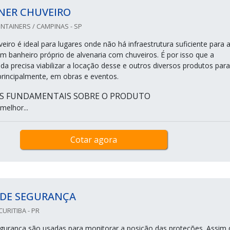
NER CHUVEIRO
TAINERS / CAMPINAS - SP
eiro é ideal para lugares onde não há infraestrutura suficiente para 
m banheiro próprio de alvenaria com chuveiros. É por isso que a
da precisa viabilizar a locação desse e outros diversos produtos para
rincipalmente, em obras e eventos.
S FUNDAMENTAIS SOBRE O PRODUTO
melhor...
Cotar agora
 DE SEGURANÇA
URITIBA - PR
gurança são usadas para monitorar a posição das proteções. Assim