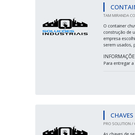
CONTAI
TAM MIRANDA CON
O container chuv
construção de u
empresa escolhi
serem usados, p
INFORMAÇÕE
Para entregar a 
CHAVES
PRO SOLUTION / C
As chaves de se