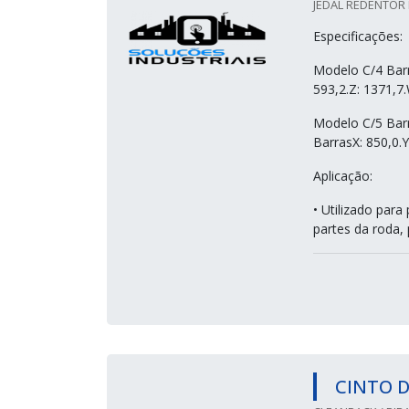
JEDAL REDENTOR 
Especificações:
Modelo C/4 Barr
593,2.Z: 1371,7.
Modelo C/5 Barr
BarrasX: 850,0.Y
Aplicação:
• Utilizado par
partes da roda, 
CINTO 