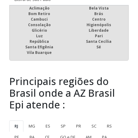
Aclimação
Bela Vista
Bom Retiro
Brás
Cambuci
Centro
Consolação
Higienópolis
Glicério
Liberdade
Luz
Pari
República
Santa Cecília
Santa Efigênia
Sé
Vila Buarque
Principais regiões do
Brasil onde a AZ Brasil
Epi atende :
RJ
MG
ES
SP
PR
SC
RS
PE
BA
CE
GO e DF
AM
PA