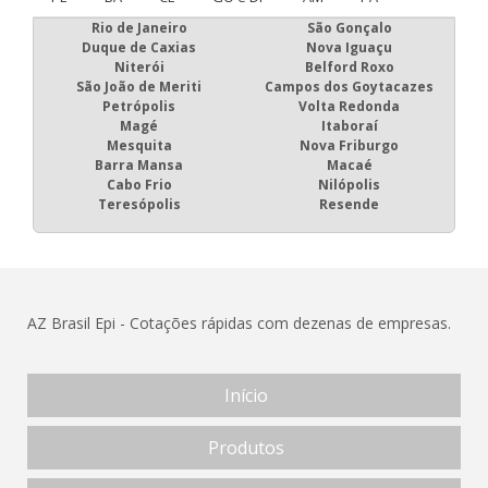
Rio de Janeiro
São Gonçalo
Duque de Caxias
Nova Iguaçu
Niterói
Belford Roxo
São João de Meriti
Campos dos Goytacazes
Petrópolis
Volta Redonda
Magé
Itaboraí
Mesquita
Nova Friburgo
Barra Mansa
Macaé
Cabo Frio
Nilópolis
Teresópolis
Resende
AZ Brasil Epi - Cotações rápidas com dezenas de empresas.
Início
Produtos