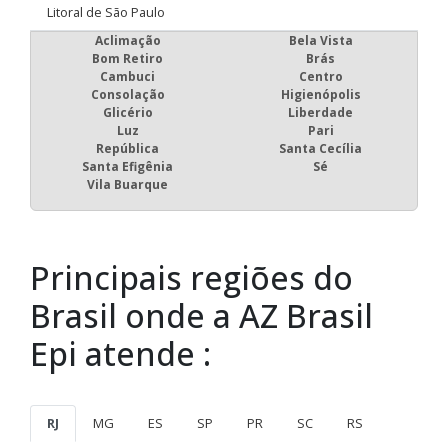
Litoral de São Paulo
Aclimação
Bela Vista
Bom Retiro
Brás
Cambuci
Centro
Consolação
Higienópolis
Glicério
Liberdade
Luz
Pari
República
Santa Cecília
Santa Efigênia
Sé
Vila Buarque
Principais regiões do
Brasil onde a AZ Brasil
Epi atende :
RJ
MG
ES
SP
PR
SC
RS