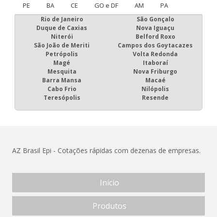
PE
BA
CE
GO e DF
AM
PA
Rio de Janeiro
São Gonçalo
Duque de Caxias
Nova Iguaçu
Niterói
Belford Roxo
São João de Meriti
Campos dos Goytacazes
Petrópolis
Volta Redonda
Magé
Itaboraí
Mesquita
Nova Friburgo
Barra Mansa
Macaé
Cabo Frio
Nilópolis
Teresópolis
Resende
AZ Brasil Epi - Cotações rápidas com dezenas de empresas.
Início
Produtos