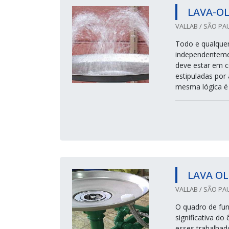
LAVA-OL
VALLAB / SÃO PAU
Todo e qualquer
independentemen
deve estar em c
estipuladas por 
mesma lógica é a
LAVA OL
VALLAB / SÃO PAU
O quadro de fun
significativa do
esses trabalhad