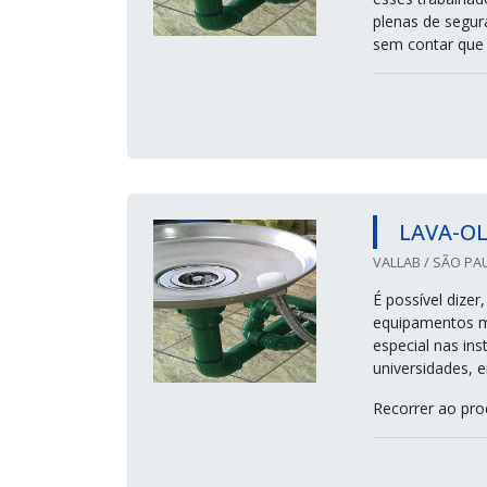
plenas de segur
sem contar que z
LAVA-O
VALLAB / SÃO PAU
É possível dize
equipamentos ma
especial nas ins
universidades, 
Recorrer ao pro