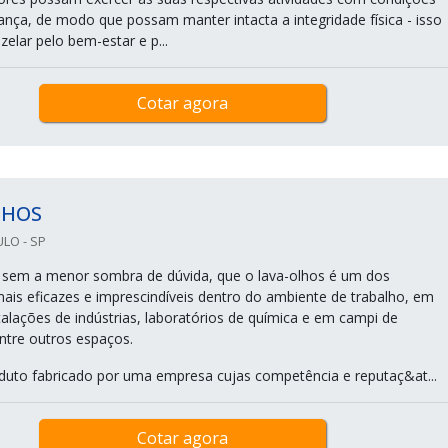
ança, de modo que possam manter intacta a integridade física - isso
elar pelo bem-estar e p...
Cotar agora
LHOS
LO - SP
r, sem a menor sombra de dúvida, que o lava-olhos é um dos
is eficazes e imprescindíveis dentro do ambiente de trabalho, em
talações de indústrias, laboratórios de química e em campi de
entre outros espaços.
duto fabricado por uma empresa cujas competência e reputaç&at...
Cotar agora