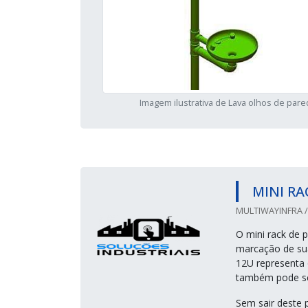
Imagem ilustrativa de Lava olhos de par
MINI RA
MULTIWAYINFRA /
O mini rack de 
marcação de sua 
12U representa 
também pode se
Sem sair deste 