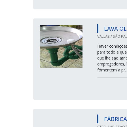
LAVA O
VALLAB / SÃO PAU
Haver condições
para todo e qual
que lhe são atr
empregadores, l
fomentem a pr..
FÁBRICA
STEEL-LAB / SÃO 