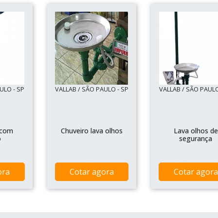
ULO - SP
VALLAB / SÃO PAULO - SP
VALLAB / SÃO PAULO
 com
Chuveiro lava olhos
Lava olhos de
o
segurança
ora
Cotar agora
Cotar agora