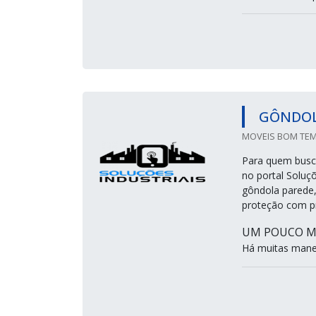
GÔNDOL
MOVEIS BOM TEM
Para quem busc
no portal Soluç
gôndola parede
proteção com pr
UM POUCO M
Há muitas manei